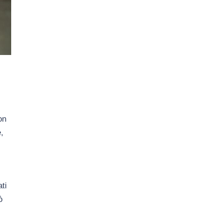
on
,
ti
ò