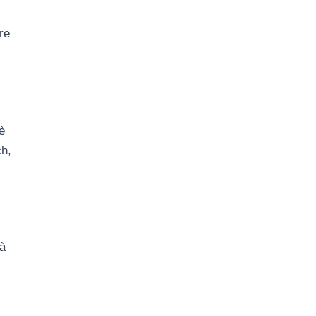
re
è
ch,
i
tà